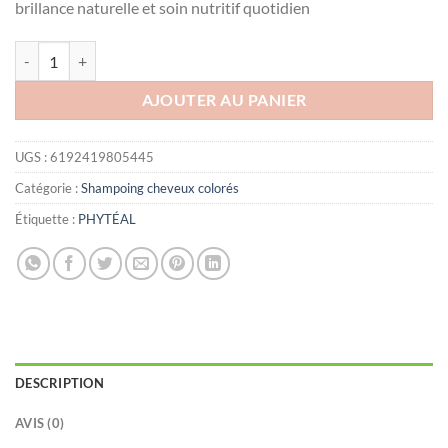
brillance naturelle et soin nutritif quotidien
quantité de PHYTEAL VIT C SHAMP BOOSTER 1 CHEV SECS 250ML
AJOUTER AU PANIER
UGS :
6192419805445
Catégorie :
Shampoing cheveux colorés
Étiquette :
PHYTÉAL
DESCRIPTION
AVIS (0)