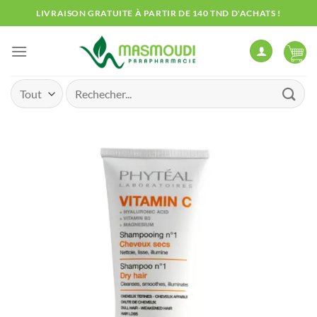
Passer
LIVRAISON GRATUITE À PARTIR DE 140 TND D'ACHATS !
au
contenu
Recherche
pour :