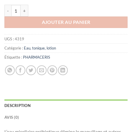
quantité de PHARMACERIS A PREBIO SENSILIQUE EAU MICELLAIR
AJOUTER AU PANIER
UGS :
4319
Catégorie :
Eau, tonique, lotion
Étiquette :
PHARMACERIS
DESCRIPTION
AVIS (0)
L’eau micellaire prébiotique élimine le maquillage et autres