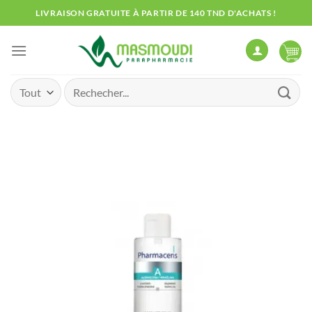
Passer
LIVRAISON GRATUITE À PARTIR DE 140 TND D'ACHATS !
au
contenu
Recherche
pour :