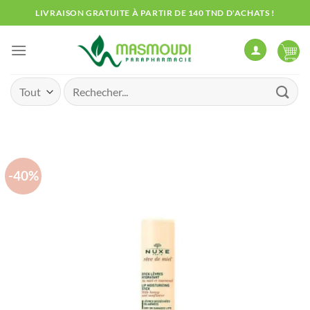
Passer
LIVRAISON GRATUITE À PARTIR DE 140 TND D'ACHATS !
au
contenu
Recherche
pour :
-40%