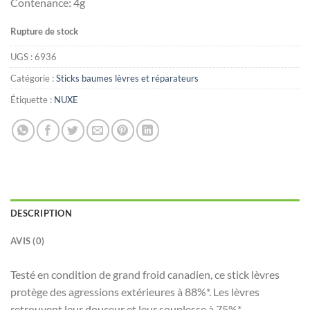
Contenance: 4g
د.ت15.000.
د.ت25.000.
Rupture de stock
UGS :
6936
Catégorie :
Sticks baumes lèvres et réparateurs
Étiquette :
NUXE
DESCRIPTION
AVIS (0)
Testé en condition de grand froid canadien, ce stick lèvres
protège des agressions extérieures à 88%*. Les lèvres
retrouvent leur douceur et leur souplesse à 75%*.