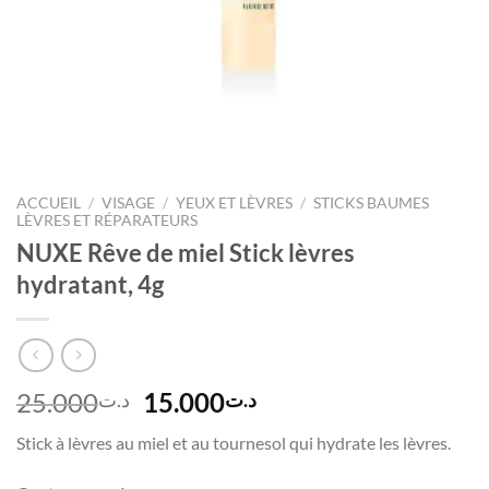
ACCUEIL
/
VISAGE
/
YEUX ET LÈVRES
/
STICKS BAUMES
LÈVRES ET RÉPARATEURS
NUXE Rêve de miel Stick lèvres
hydratant, 4g
Le
Le
25.000
15.000
د.ت
د.ت
prix
prix
Stick à lèvres au miel et au tournesol qui hydrate les lèvres.
initial
actuel
était :
est :