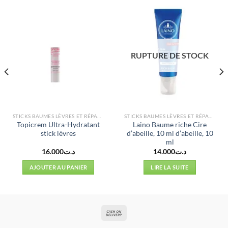
RUPTURE DE STOCK
STICKS BAUMES LÈVRES ET RÉPARATEURS
STICKS BAUMES LÈVRES ET RÉPARATEURS
Topicrem Ultra-Hydratant
Laino Baume riche Cire
stick lèvres
d’abeille, 10 ml d’abeille, 10
ml
16.000
د.ت
14.000
د.ت
l
AJOUTER AU PANIER
LIRE LA SUITE
د.ت12.000.