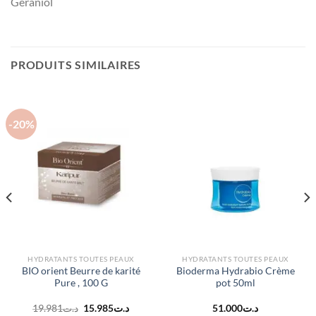
Geraniol
PRODUITS SIMILAIRES
-20%
HYDRATANTS TOUTES PEAUX
HYDRATANTS TOUTES PEAUX
BIO orient Beurre de karité
Bioderma Hydrabio Crème
Pure , 100 G
pot 50ml
Le
Le
19.981
د.ت
15.985
د.ت
51.000
د.ت