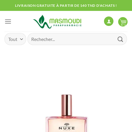
Passer
LIVRAISON GRATUITE À PARTIR DE 140 TND D'ACHATS !
au
contenu
Recherche
pour :