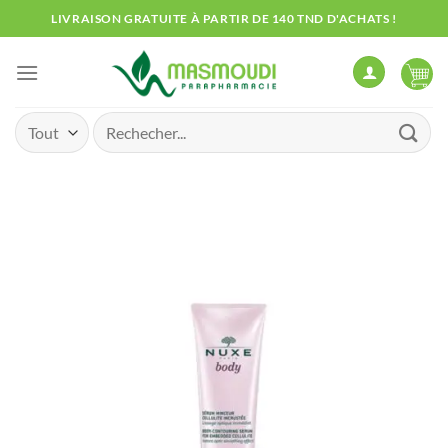
Passer
LIVRAISON GRATUITE À PARTIR DE 140 TND D'ACHATS !
au
contenu
Recherche
pour :