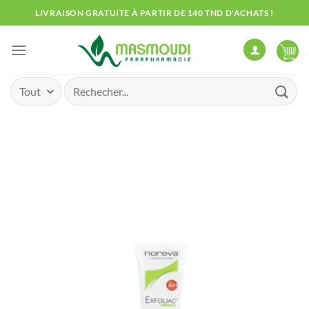
Passer
LIVRAISON GRATUITE À PARTIR DE 140 TND D'ACHATS !
au
contenu
Recherche
pour :