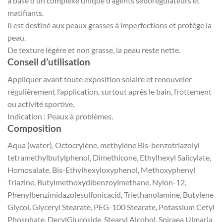
à base d’un complexe unique d’agents séborégulateurs et
matifiants.
Il est destiné aux peaux grasses à imperfections et protège la
peau.
De texture légère et non grasse, la peau reste nette.
Conseil d’utilisation
Appliquer avant toute exposition solaire et renouveler
régulièrement l’application, surtout après le bain, frottement
ou activité sportive.
Indication
:
Peaux à problèmes.
Composition
Aqua (water), Octocrylène, methylène Bis-benzotriazolyl
tetramethylbutylphenol, Dimethicone, Ethylhexyl Salicylate,
Homosalate, Bis-Ethylhexyloxyphenol, Methoxyphenyl
Triazine, Butylmethoxydibenzoylmethane, Nylon-12,
Phenylbenzimidazolesulfonicacid, Triethanolamine, Butylene
Glycol, Glyceryl Stearate, PEG-100 Stearate, Potassium Cetyl
Phosphate, DecylGlucoside, Stearyl Alcohol, Spiraea Ulmaria