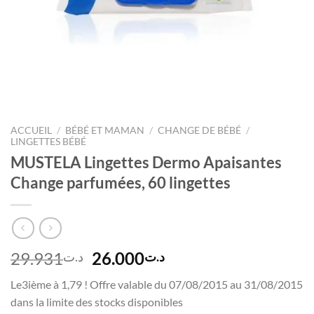
ACCUEIL
/
BÉBÉ ET MAMAN
/
CHANGE DE BÉBÉ
/
LINGETTES BÉBÉ
MUSTELA Lingettes Dermo Apaisantes
Change parfumées, 60 lingettes
Le
Le
29.931
26.000
د.ت
د.ت
prix
prix
Le3ième à 1,79 ! Offre valable du 07/08/2015 au 31/08/2015
initial
actuel
dans la limite des stocks disponibles
était :
est :