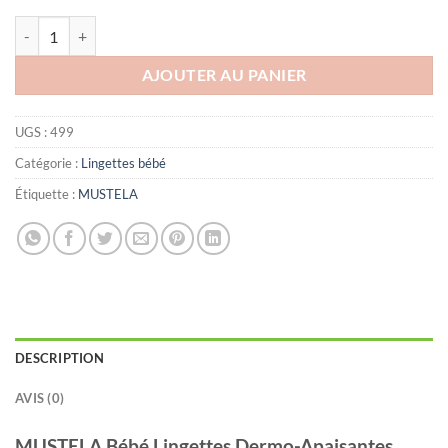
د.ت26.000.
د.ت29.931.
quantité de MUSTELA Lingettes Dermo Apaisantes Change parfumées, 
AJOUTER AU PANIER
UGS :
499
Catégorie :
Lingettes bébé
Étiquette :
MUSTELA
DESCRIPTION
AVIS (0)
MUSTELA Bébé Lingettes Dermo-Apaisantes