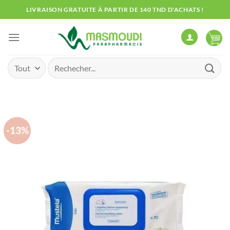
Passer
LIVRAISON GRATUITE À PARTIR DE 140 TND D'ACHATS !
au
contenu
Recherche
pour :
-13%