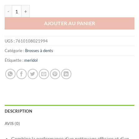
quantité de MERIDOL BROSSE A DENTS PROTECTION GENSIVES S
AJOUTER AU PANIER
UGS :
7610108021994
Catégorie :
Brosses à dents
Étiquette :
meridol
DESCRIPTION
AVIS (0)
Combine la performance d’un nettoyage efficace et d’un