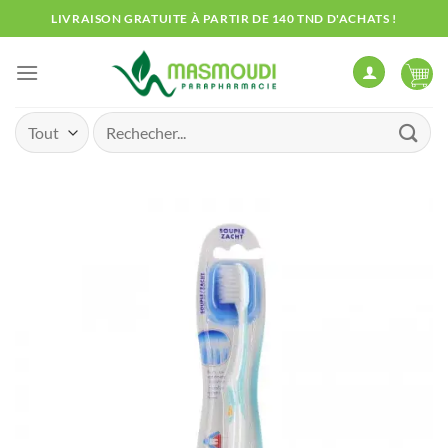
Passer
LIVRAISON GRATUITE À PARTIR DE 140 TND D'ACHATS !
au
contenu
Recherche
pour :