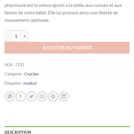
pharmacie est la mieux ajusté à la taille, aux cuisses et aux
fesses de votre bébé. Elle lui procure ainsi une liberté de
mouvement optimale.
quantité de Lilas Couche BB 15-25 Kg Confort max actif pharmacie , 2
AJOUTER AU PANIER
UGS :
7231
Catégorie :
Couches
Étiquette :
medical
DESCRIPTION