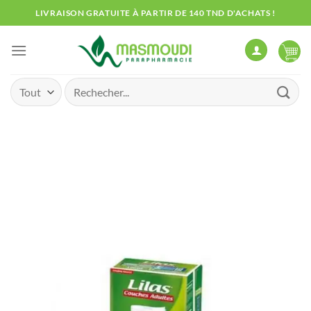
Passer
LIVRAISON GRATUITE À PARTIR DE 140 TND D'ACHATS !
au
contenu
Recherche
pour :