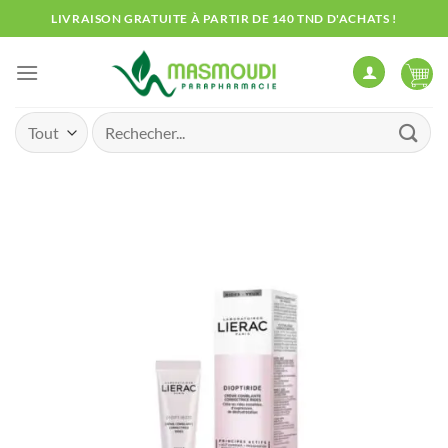
Passer
LIVRAISON GRATUITE À PARTIR DE 140 TND D'ACHATS !
au
contenu
Recherche
pour :