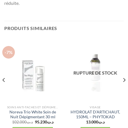
réduite.
PRODUITS SIMILAIRES
-7%
RUPTURE DE STOCK
SOINS ANTI-TACHES ET DÉPIGMENTANTS
VISAGE
Noreva Trio White Soin de
HYDROLAT D’ARTICHAUT,
Nuit Dépigmentant 30 ml
150ML – PHYTOKAD
Le
Le
102.000
د.ت
95.230
د.ت
13.000
د.ت
prix
prix