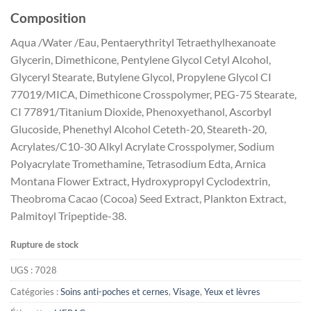
Composition
Aqua /Water /Eau, Pentaerythrityl Tetraethylhexanoate
Glycerin, Dimethicone, Pentylene Glycol Cetyl Alcohol,
Glyceryl Stearate, Butylene Glycol, Propylene Glycol CI
77019/MICA, Dimethicone Crosspolymer, PEG-75 Stearate,
CI 77891/Titanium Dioxide, Phenoxyethanol, Ascorbyl
Glucoside, Phenethyl Alcohol Ceteth-20, Steareth-20,
Acrylates/C10-30 Alkyl Acrylate Crosspolymer, Sodium
Polyacrylate Tromethamine, Tetrasodium Edta, Arnica
Montana Flower Extract, Hydroxypropyl Cyclodextrin,
Theobroma Cacao (Cocoa) Seed Extract, Plankton Extract,
Palmitoyl Tripeptide-38.
Rupture de stock
UGS :
7028
Catégories :
Soins anti-poches et cernes
,
Visage
,
Yeux et lèvres