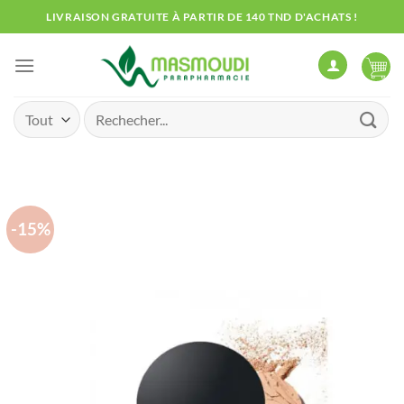
Passer
LIVRAISON GRATUITE À PARTIR DE 140 TND D'ACHATS !
au
contenu
Recherche
pour :
-15%