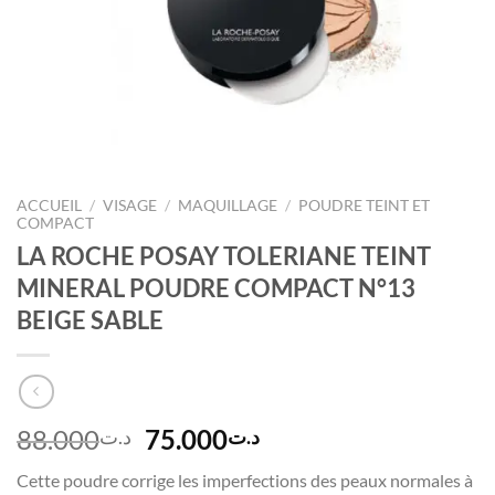
ACCUEIL
/
VISAGE
/
MAQUILLAGE
/
POUDRE TEINT ET
COMPACT
LA ROCHE POSAY TOLERIANE TEINT
MINERAL POUDRE COMPACT N°13
BEIGE SABLE
Le
Le
88.000
75.000
د.ت
د.ت
prix
prix
Cette poudre corrige les imperfections des peaux normales à
initial
actuel