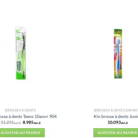
BROSSES À DENTS
BROSSES À DENTS ENFAN
sse à dents Teens 10ans+ 904
Kin brosse à dents Juni
Le
Le
11.231
د.ت
8.985
د.ت
10.093
د.ت
prix
prix
initial
actuel
AJOUTER AU PANIER
AJOUTER AU PANIER
était :
est :