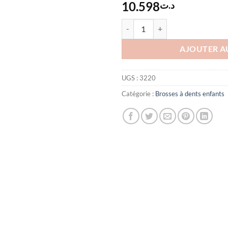
10.598
د.ت
quantité de Kin Brosse À Dents En
AJOUTER A
UGS :
3220
Catégorie :
Brosses à dents enfants