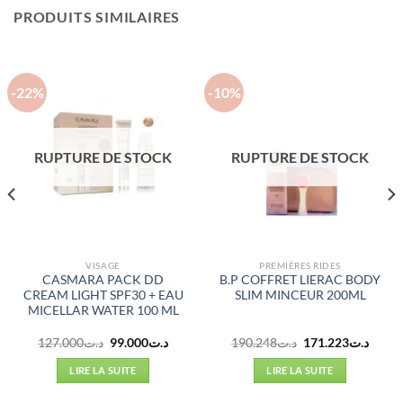
PRODUITS SIMILAIRES
-22%
-10%
RUPTURE DE STOCK
RUPTURE DE STOCK
VISAGE
PREMIÈRES RIDES
CASMARA PACK DD
B.P COFFRET LIERAC BODY
CREAM LIGHT SPF30 + EAU
SLIM MINCEUR 200ML
MICELLAR WATER 100 ML
Le
Le
Le
Le
127.000
د.ت
99.000
د.ت
190.248
د.ت
171.223
د.ت
prix
prix
prix
prix
initial
actuel
initial
actuel
LIRE LA SUITE
LIRE LA SUITE
était :
est :
était :
est :
د.ت190.248.
د.ت99.000.
د.ت127.000.