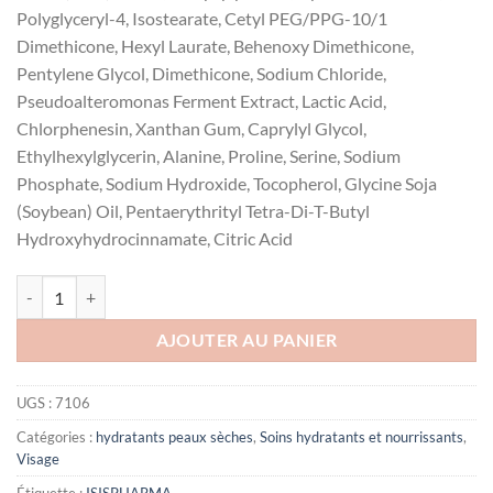
Polyglyceryl-4, Isostearate, Cetyl PEG/PPG-10/1
Dimethicone, Hexyl Laurate, Behenoxy Dimethicone,
Pentylene Glycol, Dimethicone, Sodium Chloride,
Pseudoalteromonas Ferment Extract, Lactic Acid,
Chlorphenesin, Xanthan Gum, Caprylyl Glycol,
Ethylhexylglycerin, Alanine, Proline, Serine, Sodium
Phosphate, Sodium Hydroxide, Tocopherol, Glycine Soja
(Soybean) Oil, Pentaerythrityl Tetra-Di-T-Butyl
Hydroxyhydrocinnamate, Citric Acid
quantité de ISISPHARMA URELIA BAUME HYDRATANT KERATOLYT
AJOUTER AU PANIER
UGS :
7106
Catégories :
hydratants peaux sèches
,
Soins hydratants et nourrissants
,
Visage
Étiquette :
ISISPHARMA