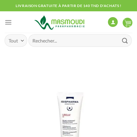
Passer
LIVRAISON GRATUITE À PARTIR DE 140 TND D'ACHATS !
au
contenu
Recherche
pour :