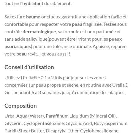
tout en l’
hydratant
durablement.
Sa texture
baume
onctueux garantit une application facile et
confortable pour respecter votre
peau
fragilisée. Testée sous
contrôle
dermatologique
, sa formule est non parfumée et
sans acide salicylique(pouvant être irritant pour les
peaux
psoriasiques
),pour une tolérance optimale. Apaisée, réparée,
votre
peau
revit… et vous aussi !
Conseil d’utilisation
Utilisez Urelia® 50 1 à 2 fois par jour sur les zones
concernées sur peau propre et sèche, en routine avec Urelia®
Gel, pendant 6 à 8 semaines jusqu’à diminution des plaques.
Composition
Urea, Aqua (Water), Paraffinum Liquidum (Mineral Oil),
Glycerin, Cyclopentasiloxane, Glycolic Acid, Butyrospermum
Parkii (Shea) Butter, Dicaprylyl Ether, Cyclohexasiloxane,