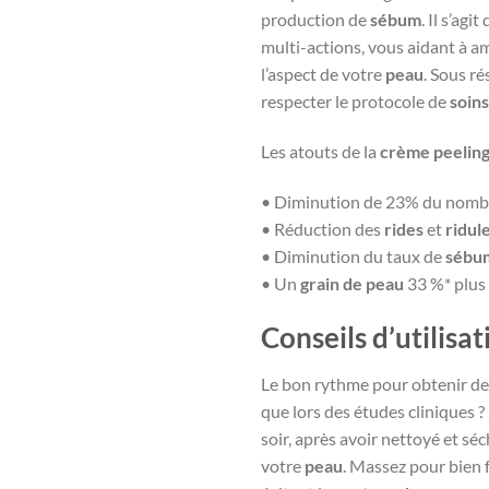
production de
sébum
. Il s’agi
multi-actions, vous aidant à a
l’aspect de votre
peau
. Sous r
respecter le protocole de
soins
Les atouts de la
crème peelin
• Diminution de 23% du nomb
• Réduction des
rides
et
ridul
• Diminution du taux de
sébu
• Un
grain de peau
33 %* plus 
Conseils d’utilisat
Le bon rythme pour obtenir de
que lors des études cliniques ? 
soir, après avoir nettoyé et s
votre
peau
. Massez pour bien f