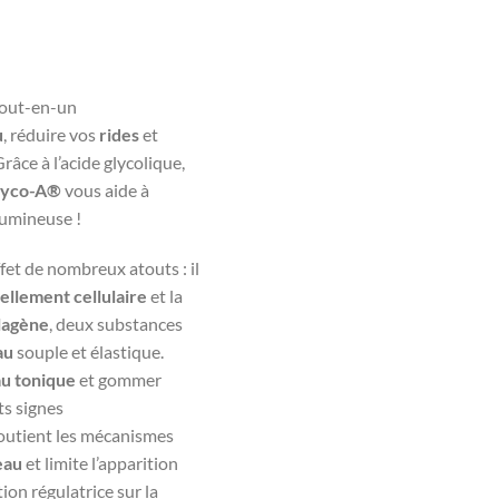
tout-en-un
u
, réduire vos
rides
et
Grâce à l’acide glycolique,
lyco-A®
vous aide à
lumineuse !
ffet de nombreux atouts : il
llement cellulaire
et la
lagène
, deux substances
au
souple et élastique.
u tonique
et gommer
ts signes
 soutient les mécanismes
eau
et limite l’apparition
ion régulatrice sur la