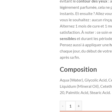
évitant le
contour des yeux
: 
légèrement parfumée, cela ne
instants. Et ensuite ? Allez vo
vous le souhaitez : aucun rinça
Alternez 1 mois de cure et 1 m
satisfaction. À noter : ce soin 
sensibles
et durant les période
Pensez aussi à appliquer une
h
chaque jour, du début de votre
après sa fin.
Composition
Aqua (Water), Glycolic Acid, C
Liquidum (Mineral Oil), Cete
20, Palmitic Acid, Stearic Acid.
quantité de ISISPHARMA CREME