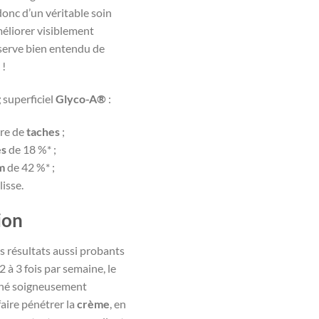
t donc d’un véritable soin
méliorer visiblement
éserve bien entendu de
!
g
superficiel
Glyco-A®
:
re de
taches
;
es
de 18 %* ;
m
de 42 %* ;
lisse.
ion
s résultats aussi probants
2 à 3 fois par semaine, le
éché soigneusement
aire pénétrer la
crème
, en