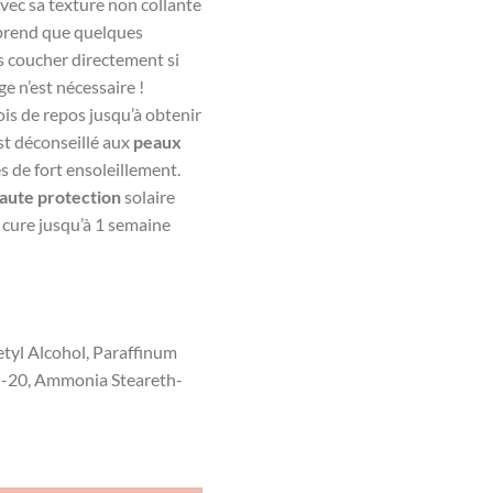
avec sa texture non collante
 prend que quelques
us coucher directement si
ge n’est nécessaire !
ois de repos jusqu’à obtenir
est déconseillé aux
peaux
s de fort ensoleillement.
aute protection
solaire
 cure jusqu’à 1 semaine
etyl Alcohol, Paraffinum
th-20, Ammonia Steareth-
 PEELING NUIT GLYCO A 12% 30ML