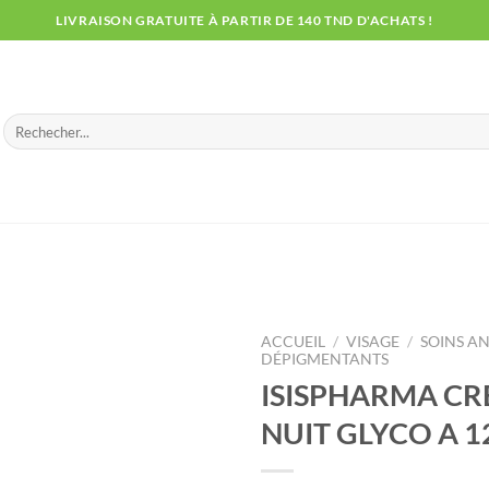
LIVRAISON GRATUITE À PARTIR DE 140 TND D'ACHATS !
Recherche
pour :
ACCUEIL
/
VISAGE
/
SOINS AN
DÉPIGMENTANTS
ISISPHARMA CR
NUIT GLYCO A 