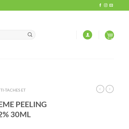
TI-TACHES ET
EME PEELING
12% 30ML