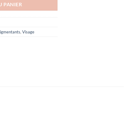
U PANIER
pigmentants
,
Visage