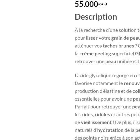
55.000
د.ت
Description
À la recherche d’une solution 
pour
lisser
votre
grain de pea
atténuer vos
taches brunes
? 
la
crème peeling
superficiel
G
retrouver une
peau
unifiée et 
L’acide glycolique regorge en e
favorise notamment le
renouve
production d’élastine et de
col
essentielles pour avoir une
pe
Parfait pour retrouver une
pea
les
rides
,
ridules
et autres peti
de
vieillissement
! De plus, il
naturels d’
hydratation
de la
p
des points noirs grâce à son act