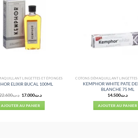
AQUILLANT LINGETTES ET ÉPONGES
COTONS DÉMAQUILLANT LINGETTES
KEMPHOR WHITE PATE DE
HOR ELIXIR BUCAL 100ML
BLANCHE 75 ML
Le
Le
22.600
د.ت
17.000
د.ت
14.500
د.ت
prix
prix
initial
actuel
AJOUTER AU PANIER
AJOUTER AU PANIER
était :
est :
د.ت17.000.
د.ت22.600.