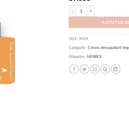
quantité de HERBEX CO-ENZYM
AJOUTER A
UGS :
9024
Catégorie :
Cotons démaquillant ling
Étiquette :
HERBEX