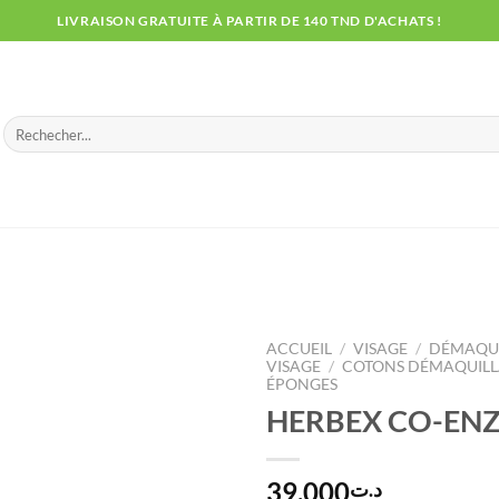
LIVRAISON GRATUITE À PARTIR DE 140 TND D'ACHATS !
Recherche
pour :
ACCUEIL
/
VISAGE
/
DÉMAQUI
VISAGE
/
COTONS DÉMAQUILLA
ÉPONGES
HERBEX CO-EN
39.000
د.ت