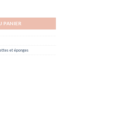
E Q10
U PANIER
ettes et éponges