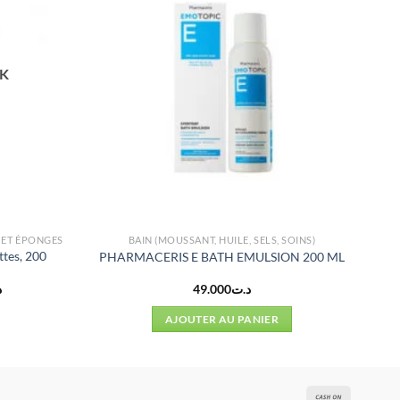
CK
 ET ÉPONGES
BAIN (MOUSSANT, HUILE, SELS, SOINS)
tes, 200
PHARMACERIS E BATH EMULSION 200 ML
Le
د
49.000
د.ت
prix
actuel
AJOUTER AU PANIER
est :
د.ت40.998.
د.ت49.000.