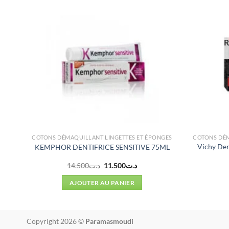
R
NGES
COTONS DÉMAQUILLANT LINGETTES ET ÉPONGES
COTONS DÉM
e 8
Vichy Der
KEMPHOR DENTIFRICE SENSITIVE 75ML
Le
Le
14.500
د.ت
11.500
د.ت
prix
prix
initial
actuel
AJOUTER AU PANIER
était :
est :
د.ت11.500.
د.ت14.500.
Copyright 2026 ©
Paramasmoudi