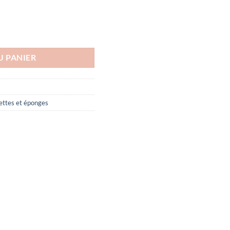
INE 400 MG
U PANIER
ettes et éponges