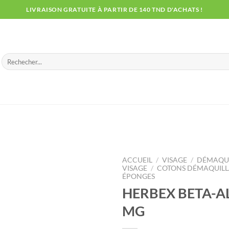
LIVRAISON GRATUITE À PARTIR DE 140 TND D'ACHATS !
Recherche
pour :
ACCUEIL
/
VISAGE
/
DÉMAQUI
VISAGE
/
COTONS DÉMAQUILLA
ÉPONGES
HERBEX BETA-A
MG