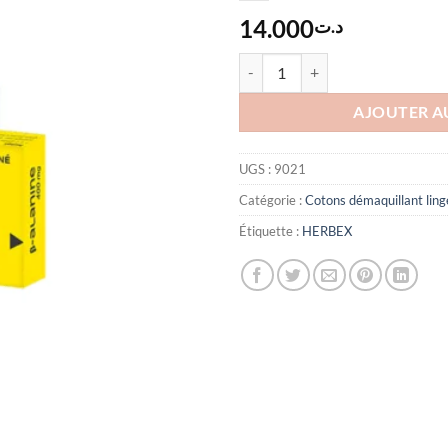
14.000
د.ت
quantité de HERBEX BETA-ALAN
AJOUTER A
UGS :
9021
Catégorie :
Cotons démaquillant ling
Étiquette :
HERBEX