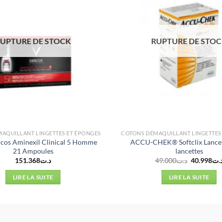
UPTURE DE STOCK
RUPTURE DE STO
AQUILLANT LINGETTES ET ÉPONGES
COTONS DÉMAQUILLANT LINGETTES
cos Aminexil Clinical 5 Homme
ACCU-CHEK® Softclix Lancet
21 Ampoules
lancettes
Le
151.368
د.ت
49.000
د.ت
40.998
.ت
prix
initial
LIRE LA SUITE
LIRE LA SUITE
était :