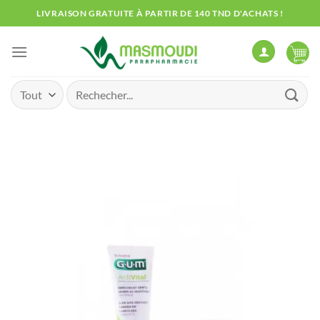
Passer
LIVRAISON GRATUITE À PARTIR DE 140 TND D'ACHATS !
au
contenu
Recherche
pour :