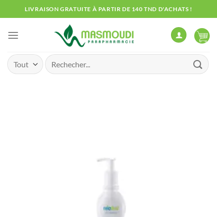
Passer
LIVRAISON GRATUITE À PARTIR DE 140 TND D'ACHATS !
au
contenu
Recherche
pour :