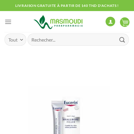
Passer
LIVRAISON GRATUITE À PARTIR DE 140 TND D'ACHATS !
au
contenu
Recherche
pour :