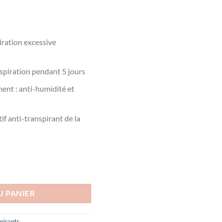
iration excessive
nspiration pendant 5 jours
ment : anti-humidité et
if anti-transpirant de la
 DETRANSPIRANT AISSELLES PEAUX NORMALES 15ML
U PANIER
pirants