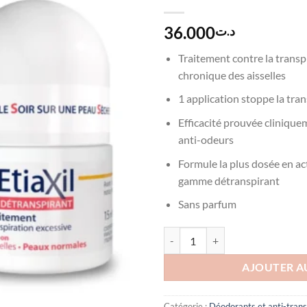
36.000
د.ت
Traitement contre la transp
chronique des aisselles
1 application stoppe la tra
Efficacité prouvée clinique
anti-odeurs
Formule la plus dosée en act
gamme détranspirant
Sans parfum
quantité de ETIAXIL ROLL-ON
AJOUTER A
Catégorie :
Déodorants et anti-trans