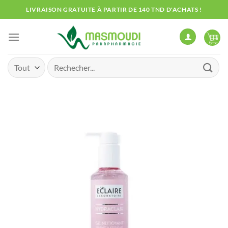
Passer
LIVRAISON GRATUITE À PARTIR DE 140 TND D'ACHATS !
au
contenu
Recherche
pour :