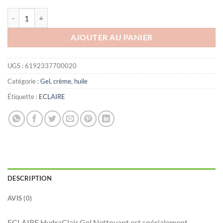
quantité de ECLAIRE HYDRACLAIR GEL NETTOYANT PEAUX SECHE
AJOUTER AU PANIER
UGS :
6192337700020
Catégorie :
Gel, crème, huile
Étiquette :
ECLAIRE
DESCRIPTION
AVIS (0)
ECLAIRE HydraClair Gel Nettoyant est spécialement