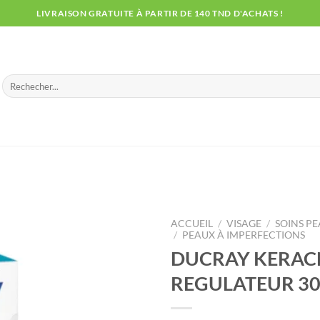
LIVRAISON GRATUITE À PARTIR DE 140 TND D'ACHATS !
Recherche
pour :
ACCUEIL
/
VISAGE
/
SOINS PE
/
PEAUX À IMPERFECTIONS
DUCRAY KERAC
REGULATEUR 3