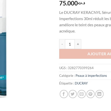
75.000
د.ت
Le DUCRAY KERACNYL Sérum 
Imperfections 30ml réduit les 
améliore le teint des peaux gr
acnéique.
quantité de DUCRAY KERACNY
AJOUTER A
UGS :
3282770399264
Catégorie :
Peaux à imperfections
Étiquette :
DUCRAY