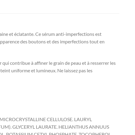
 saine et éclatante. Ce sérum anti-imperfections est
 l’apparence des boutons et des imperfections tout en
ui contribue à affiner le grain de peau et à resserrer les
eint uniforme et lumineux. Ne laissez pas les
. MICROCRYSTALLINE CELLULOSE. LAURYL
FUM). GLYCERYL LAURATE. HELIANTHUS ANNUUS
OL. POTASSIUM CETYL PHOSPHATE. TOCOPHEROL.