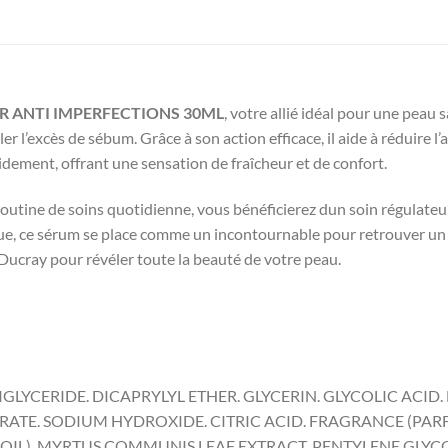
 ANTI IMPERFECTIONS 30ML
, votre allié idéal pour une peau
er l’excès de sébum. Grâce à son action efficace, il aide à réduire
idement, offrant une sensation de fraîcheur et de confort.
outine de soins quotidienne, vous bénéficierez dun soin régulateur q
que, ce sérum se place comme un incontournable pour retrouver un t
 Ducray pour révéler toute la beauté de votre peau.
IGLYCERIDE. DICAPRYLYL ETHER. GLYCERIN. GLYCOLIC ACID
ATE. SODIUM HYDROXIDE. CITRIC ACID. FRAGRANCE (PAR
 OIL). MYRTUS COMMUNIS LEAF EXTRACT. PENTYLENE GLYC