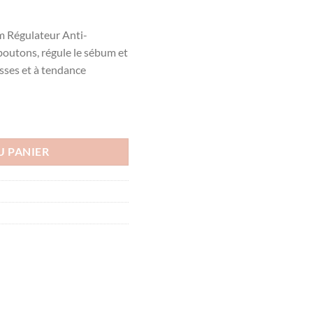
Régulateur Anti-
boutons, régule le sébum et
asses et à tendance
L SERUM REGULATEUR 30ML
U PANIER