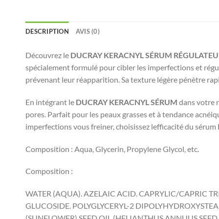
DESCRIPTION
AVIS (0)
Découvrez le
DUCRAY KERACNYL SÉRUM RÉGULATEUR
spécialement formulé pour cibler les imperfections et régul
prévenant leur réapparition. Sa texture légère pénètre rap
En intégrant le
DUCRAY KERACNYL SÉRUM
dans votre r
pores. Parfait pour les peaux grasses et à tendance acnéi
imperfections vous freiner, choisissez lefficacité du sérum
Composition : Aqua, Glycerin, Propylene Glycol, etc.
Composition :
WATER (AQUA). AZELAIC ACID. CAPRYLIC/CAPRIC TR
GLUCOSIDE. POLYGLYCERYL-2 DIPOLYHYDROXYSTEAR
(SUNFLOWER) SEED OIL (HELIANTHUS ANNUUS SEED