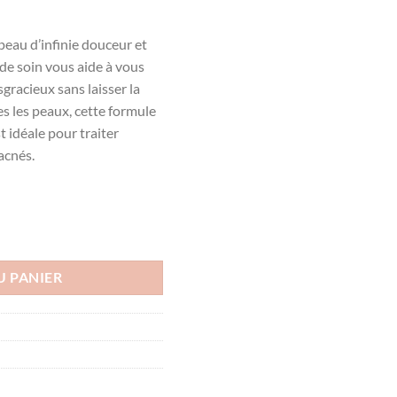
eau d’infinie douceur et
 de soin vous aide à vous
gracieux sans laisser la
s les peaux, cette formule
idéale pour traiter
acnés.
P CRÈME , 30ml
U PANIER