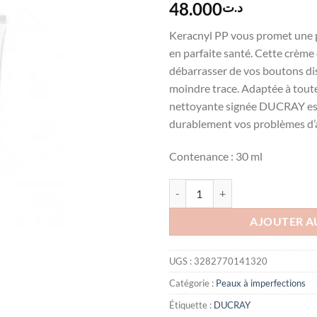
48.000
د.ت
Keracnyl PP vous promet une p
en parfaite santé. Cette crème
débarrasser de vos boutons dis
moindre trace. Adaptée à toute
nettoyante signée DUCRAY est 
durablement vos problèmes d’
Contenance : 30 ml
quantité de Ducray KERACNYL P
AJOUTER A
UGS :
3282770141320
Catégorie :
Peaux à imperfections
Étiquette :
DUCRAY