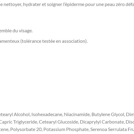
el de nettoyer, hydrater et soigner l’épiderme pour une peau zéro déf
emble du visage.
menteux (tolérance testée en association).
tearyl Alcohol, Isohexadecane, Niacinamide, Butylene Glycol, Di
/Capric Triglyceride, Cetearyl Glucoside, Dicaprylyl Carbonate
tene, Polysorbate 20, Potassium Phosphate, Serenoa Serrulata Fru