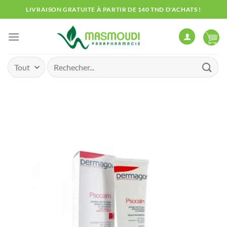
Passer
LIVRAISON GRATUITE À PARTIR DE 140 TND D'ACHATS !
au
contenu
Recherche
pour :