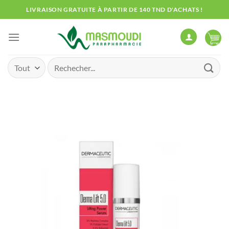
Passer
LIVRAISON GRATUITE À PARTIR DE 140 TND D'ACHATS !
au
contenu
Recherche
pour :