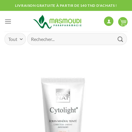
Passer
LIVRAISON GRATUITE À PARTIR DE 140 TND D'ACHATS !
au
contenu
Recherche
pour :