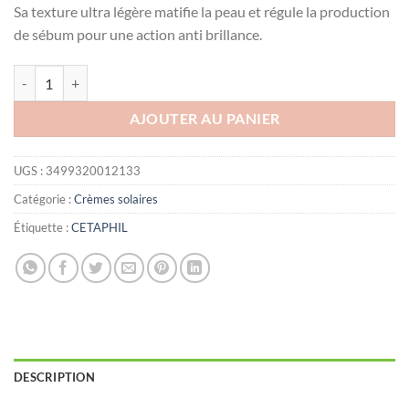
Sa texture ultra légère matifie la peau et régule la production
de sébum pour une action anti brillance.
quantité de CETAPHIL SUN FACE FLUID INVISIBLE SPF50+, 50ML
AJOUTER AU PANIER
UGS :
3499320012133
Catégorie :
Crèmes solaires
Étiquette :
CETAPHIL
DESCRIPTION