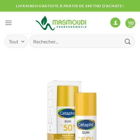
Passer
LIVRAISON GRATUITE À PARTIR DE 140 TND D'ACHATS !
au
contenu
Recherche
pour :