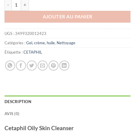
quantité de CETAPHIL OILY SKIN CLEANSER LOTION NET POMPE 2
AJOUTER AU PANIER
UGS :
3499320012423
Catégories :
Gel, crème, huile
,
Nettoyage
Étiquette :
CETAPHIL
DESCRIPTION
AVIS (0)
Cetaphil Oily Skin Cleanser