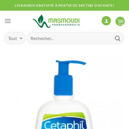
Passer
LIVRAISON GRATUITE À PARTIR DE 140 TND D'ACHATS !
au
contenu
Recherche
pour :