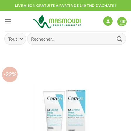
Passer
LIVRAISON GRATUITE À PARTIR DE 140 TND D'ACHATS !
au
contenu
Recherche
pour :
-22%