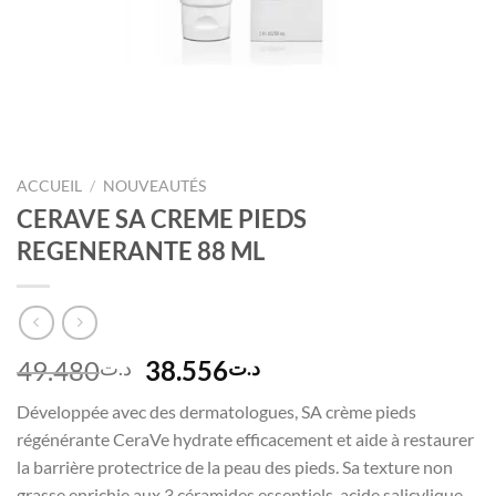
ACCUEIL
/
NOUVEAUTÉS
CERAVE SA CREME PIEDS
REGENERANTE 88 ML
Le
Le
49.480
38.556
د.ت
د.ت
prix
prix
Développée avec des dermatologues, SA crème pieds
initial
actuel
régénérante CeraVe hydrate efficacement et aide à restaurer
était :
est :
la barrière protectrice de la peau des pieds. Sa texture non
د.ت38.556.
د.ت49.480.
grasse enrichie aux 3 céramides essentiels, acide salicylique