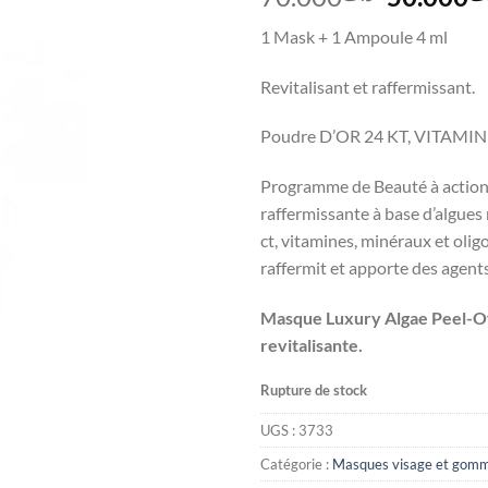
prix
1 Mask + 1 Ampoule 4 ml
initial
était :
Revitalisant et raffermissant.
Poudre D’OR 24 KT, VITAMI
Programme de Beauté à action 
raffermissante à base d’algue
ct, vitamines, minéraux et olig
raffermit et apporte des agents
Masque Luxury Algae Peel-O
revitalisante.
Rupture de stock
UGS :
3733
Catégorie :
Masques visage et gom