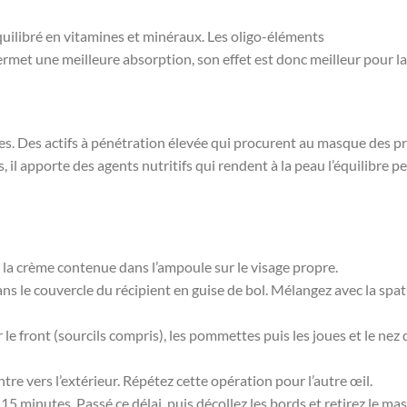
quilibré en vitamines et minéraux. Les oligo-éléments
met une meilleure absorption, son effet est donc meilleur pour la
es. Des actifs à pénétration élevée qui procurent au masque des pro
 il apporte des agents nutritifs qui rendent à la peau l’équilibre p
la crème contenue dans l’ampoule sur le visage propre.
ns le couvercle du récipient en guise de bol. Mélangez avec la spatu
e front (sourcils compris), les pommettes puis les joues et le nez
re vers l’extérieur. Répétez cette opération pour l’autre œil.
 minutes. Passé ce délai, puis décollez les bords et retirez le mas