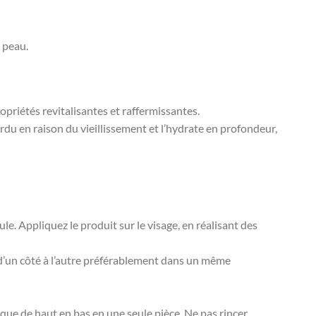
 peau.
priétés revitalisantes et raffermissantes.
erdu en raison du vieillissement et l’hydrate en profondeur,
le. Appliquez le produit sur le visage, en réalisant des
 d’un côté à l’autre préférablement dans un même
que de haut en bas en une seule pièce. Ne pas rincer.