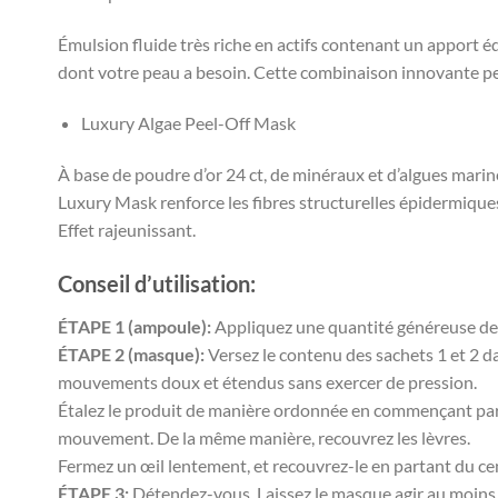
Émulsion fluide très riche en actifs contenant un apport é
dont votre peau a besoin. Cette combinaison innovante per
Luxury Algae Peel-Off Mask
À base de poudre d’or 24 ct, de minéraux et d’algues marin
Luxury Mask renforce les fibres structurelles épidermiques,
Effet rajeunissant.
Conseil d’utilisation:
ÉTAPE 1 (ampoule):
Appliquez une quantité généreuse de 
ÉTAPE 2 (masque):
Versez le contenu des sachets 1 et 2 da
mouvements doux et étendus sans exercer de pression.
Étalez le produit de manière ordonnée en commençant par l
mouvement. De la même manière, recouvrez les lèvres.
Fermez un œil lentement, et recouvrez-le en partant du cent
ÉTAPE 3:
Détendez-vous. Laissez le masque agir au moins 15