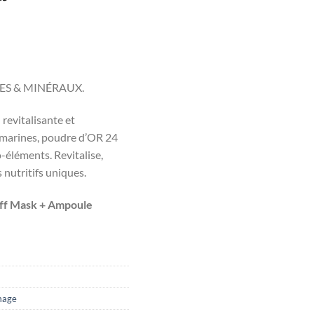
prix
actuel
est :
د.ت50.000.
د.ت70.000.
NES & MINÉRAUX.
revitalisante et
s marines, poudre d’OR 24
o-éléments. Revitalise,
 nutritifs uniques.
ff Mask + Ampoule
mage