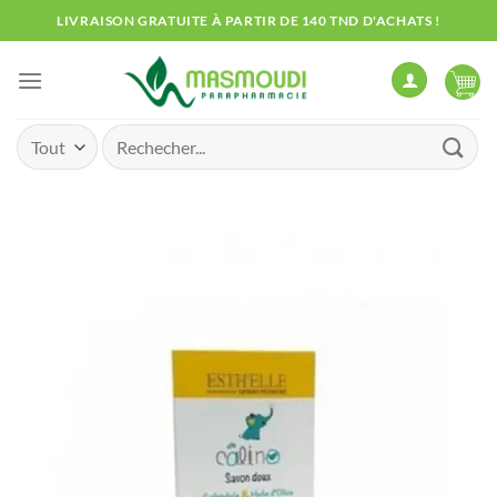
Passer
LIVRAISON GRATUITE À PARTIR DE 140 TND D'ACHATS !
au
contenu
Recherche
pour :