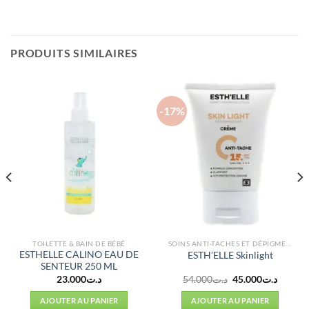
PRODUITS SIMILAIRES
-17%
TOILETTE & BAIN DE BÉBÉ
SOINS ANTI-TACHES ET DÉPIGMENTANTS
ESTHELLE CALINO EAU DE
ESTH’ELLE Skinlight
SENTEUR 250 ML
Le
Le
23.000
د.ت
54.000
د.ت
45.000
د.ت
prix
prix
initial
actuel
AJOUTER AU PANIER
AJOUTER AU PANIER
était :
est :