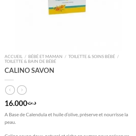
ACCUEIL
/
BÉBÉ ET MAMAN
/
TOILETTE & SOINS BÉBÉ
/
TOILETTE & BAIN DE BÉBÉ
CALINO SAVON
16.000
د.ت
A Base de Calendula et huile d’olive, préserve et nourrisse la
peau.
Calino savon doux, naturel et riche en sugras pour préserver