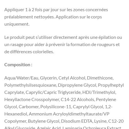
Appliquer 1 à 2 fois par jour sur les zones concernées
préalablement nettoyées. Application sur le corps
uniquement.
Le produit peut s’utiliser directement après une épilation ou
un rasage pour aider à prévenir la formation de rougeurs et
de différences colorielles.
Composition :
Aqua/Water/Eau, Glycerin, Cetyl Alcohol, Dimethicone,
Polymethylsilsesquioxane, Dipropylene Glycol, Propylheptyl
Caprylate, Caprylic/Capric Triglyceride, HDI/Trimethylol,
Hexyllactone Crosspolymer, C14-22 Alcohols, Pentylene
Glycol, Carbomer, Polysilicone-11, Caprylyl Glycol, 1,2-
Hexanediol, Ammonium Acryloyldimethyltaurate/VP
Copolymer, Butylene Glycol, Disodium EDTA, Lysine, C12-20
Alkyl Glucoside, Azelaic Acid, Laminaria Ochroleuca Extract,