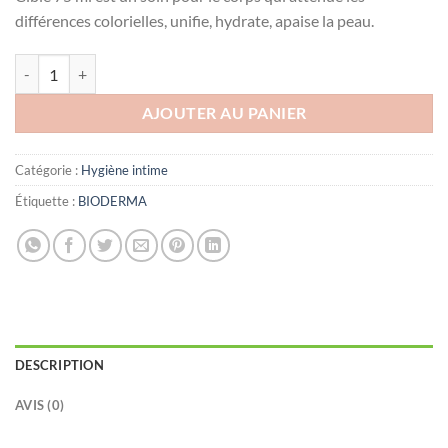
était :
est :
différences colorielles, unifie, hydrate, apaise la peau.
د.ت59.000.
د.ت65.000.
quantité de BIODERMA PIGMENTBIO SENSITIVE AREAS SOIN ECLA
AJOUTER AU PANIER
Catégorie :
Hygiène intime
Étiquette :
BIODERMA
DESCRIPTION
AVIS (0)