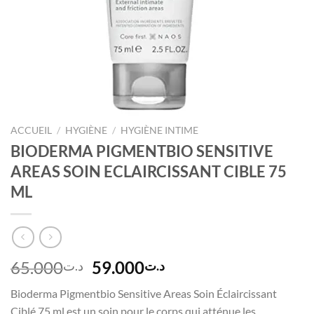
ACCUEIL
/
HYGIÈNE
/
HYGIÈNE INTIME
BIODERMA PIGMENTBIO SENSITIVE
AREAS SOIN ECLAIRCISSANT CIBLE 75
ML
Le
Le
65.000
59.000
د.ت
د.ت
prix
prix
Bioderma Pigmentbio Sensitive Areas Soin Éclaircissant
initial
actuel
Ciblé 75 ml est un soin pour le corps qui atténue les