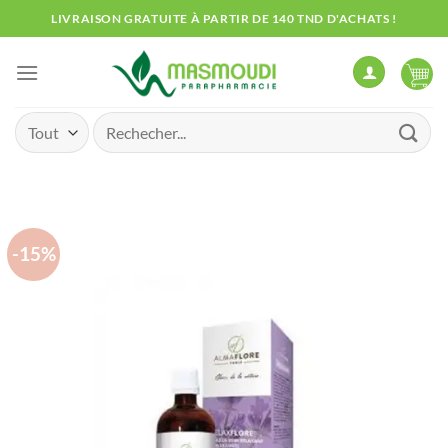
Passer
LIVRAISON GRATUITE À PARTIR DE 140 TND D'ACHATS !
au
contenu
Recherche
pour :
-15%