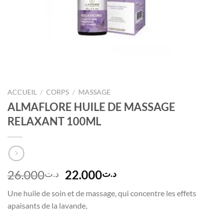
ACCUEIL
/
CORPS
/
MASSAGE
ALMAFLORE HUILE DE MASSAGE
RELAXANT 100ML
Le
Le
26.000
22.000
د.ت
د.ت
prix
prix
Une huile de soin et de massage, qui concentre les effets
initial
actuel
apaisants de la lavande,
était :
est :
د.ت22.000.
د.ت26.000.