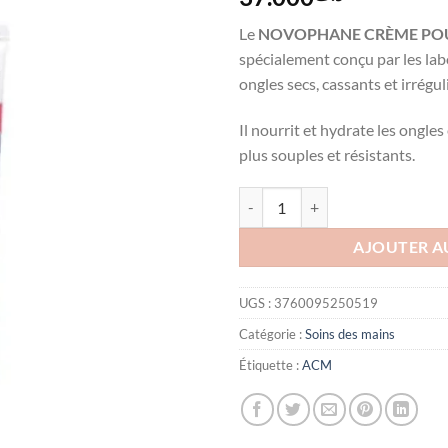
Le
NOVOPHANE CRÈME PO
spécialement conçu par les la
ongles secs, cassants et irrégul
Il nourrit et hydrate les ongle
plus souples et résistants.
quantité de ACM NOVOPHANE Cr
AJOUTER A
UGS :
3760095250519
Catégorie :
Soins des mains
Étiquette :
ACM