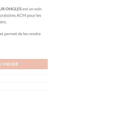
UR ONGLES
est un soin
boratoires ACM pour les
iers.
s et permet de les rendre
ème Soin des ongles,15mL
U PANIER