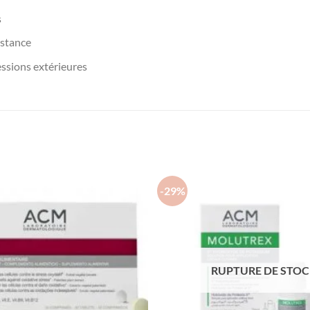
s
istance
essions extérieures
-29%
RUPTURE DE STO