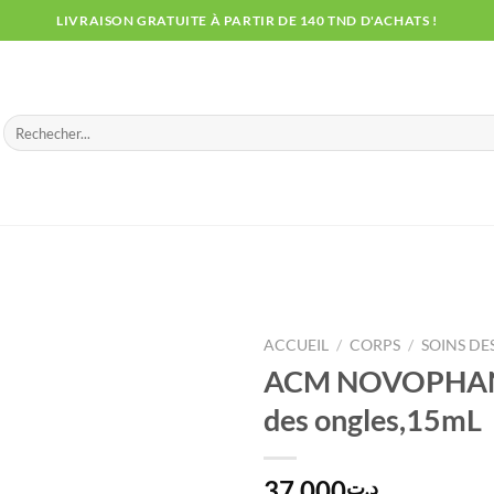
LIVRAISON GRATUITE À PARTIR DE 140 TND D'ACHATS !
Recherche
pour :
ACCUEIL
/
CORPS
/
SOINS DE
ACM NOVOPHANE
des ongles,15mL
37.000
د.ت