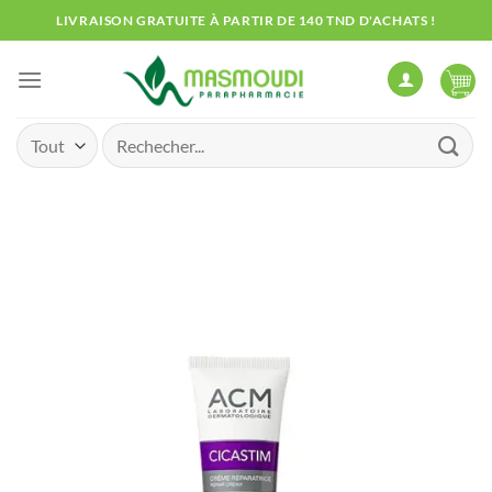
Passer
LIVRAISON GRATUITE À PARTIR DE 140 TND D'ACHATS !
au
contenu
Recherche
pour :