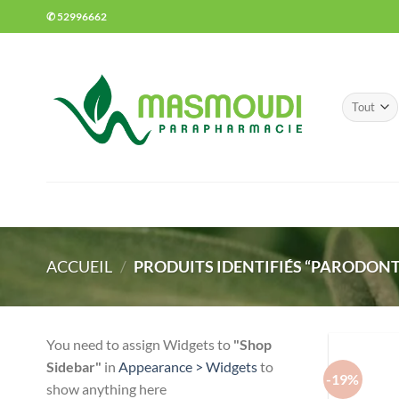
Passer
✆ 52996662
au
contenu
ACCUEIL
/
PRODUITS IDENTIFIÉS “PARODON
You need to assign Widgets to
"Shop
Sidebar"
in
Appearance > Widgets
to
-19%
show anything here