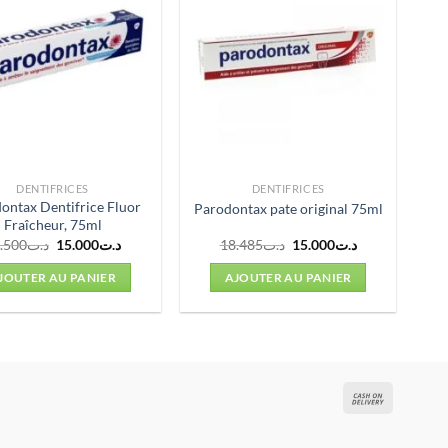
DENTIFRICES
DENTIFRICES
ontax Dentifrice Fluor
Parodontax pate original 75ml
Fraîcheur, 75ml
Le
Le
Le
Le
.500
د.ت
15.000
د.ت
18.485
د.ت
15.000
د.ت
prix
prix
prix
prix
initial
actuel
initial
actuel
JOUTER AU PANIER
AJOUTER AU PANIER
était :
est :
était :
est :
د.ت15.000.
د.ت18.485.
د.ت15.000.
د.ت18.500.