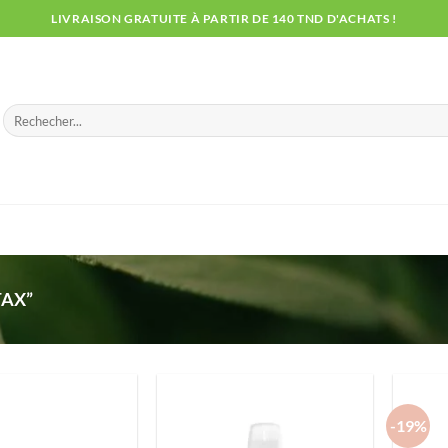
LIVRAISON GRATUITE À PARTIR DE 140 TND D'ACHATS !
Recherche
pour :
TAX”
-19%