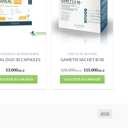
LÉMENTS ALIMENTAIRES
FERTILITÉ HOMME
AL DUO 30 CAPSULES
GAMETIX SACHET B/30
Le
Le
53.000
د.ت
126.000
د.ت
115.000
د.ت
prix
prix
initial
actuel
JOUTER AU PANIER
AJOUTER AU PANIER
était :
est :
د.ت115.000.
د.ت126.000.