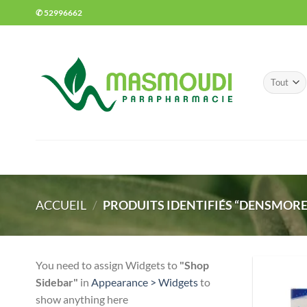
Passer
✆ 52996662
au
contenu
ACCUEIL
/
PRODUITS IDENTIFIÉS “DENSMORE
You need to assign Widgets to
"Shop
Sidebar"
in
Appearance > Widgets
to
show anything here