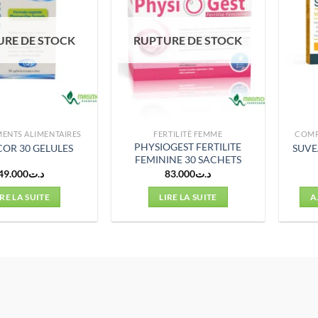
URE DE STOCK
RUPTURE DE STOCK
ENTS ALIMENTAIRES
FERTILITÉ FEMME
COMP
PHYSIOGEST FERTILITE
COR 30 GELULES
SUVE
FEMININE 30 SACHETS
49.000
د.ت
83.000
د.ت
IRE LA SUITE
LIRE LA SUITE
A