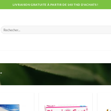
LIVRAISON GRATUITE À PARTIR DE 140 TND D'ACHATS !
Recherche
pour :
”