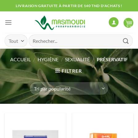
Passer
LIVRAISON GRATUITE À PARTIR DE 140 TND D'ACHATS !
au
contenu
Recherche
pour :
ACCUEIL
/
HYGIÈNE
/
SEXUALITÉ
/
PRÉSERVATIF
FILTRER