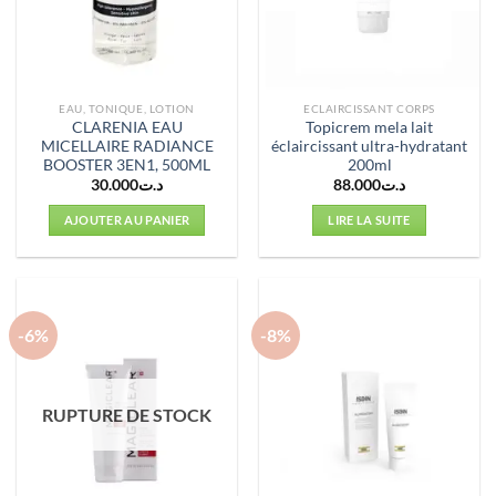
EAU, TONIQUE, LOTION
ECLAIRCISSANT CORPS
CLARENIA EAU
Topicrem mela lait
MICELLAIRE RADIANCE
éclaircissant ultra-hydratant
BOOSTER 3EN1, 500ML
200ml
30.000
د.ت
88.000
د.ت
AJOUTER AU PANIER
LIRE LA SUITE
-6%
-8%
RUPTURE DE STOCK