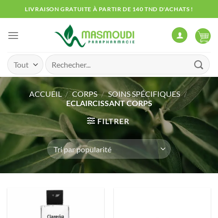
Passer
LIVRAISON GRATUITE À PARTIR DE 140 TND D'ACHATS !
au
contenu
Recherche
pour :
ACCUEIL
/
CORPS
/
SOINS SPÉCIFIQUES
/
ECLAIRCISSANT CORPS
FILTRER