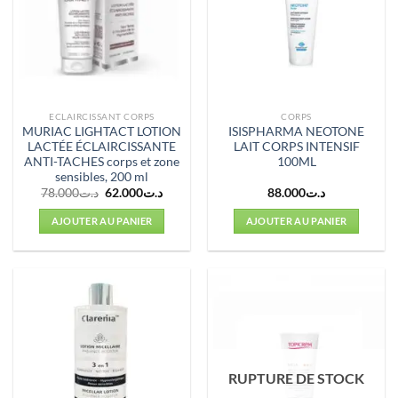
ECLAIRCISSANT CORPS
CORPS
MURIAC LIGHTACT LOTION
ISISPHARMA NEOTONE
LACTÉE ÉCLAIRCISSANTE
LAIT CORPS INTENSIF
ANTI-TACHES corps et zone
100ML
sensibles, 200 ml
Le
Le
78.000
د.ت
62.000
د.ت
88.000
د.ت
prix
prix
initial
actuel
AJOUTER AU PANIER
AJOUTER AU PANIER
était :
est :
د.ت62.000.
د.ت78.000.
RUPTURE DE STOCK