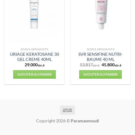
SOINS APAISANTS
SOINS APAISANTS
URIAGE KERATOSANE 30
SVR SENSIFINE NUTRI-
GEL CREME 40ML
BAUME 40 ML
Le
Le
29.000
د.ت
53.817
د.ت
45.800
د.ت
prix
prix
initial
actuel
AJOUTER AU PANIER
AJOUTER AU PANIER
était :
est :
د.ت53.817.
Copyright 2026 ©
Paramasmoudi