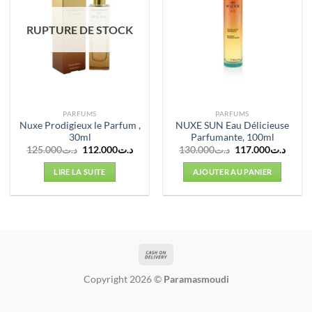
RUPTURE DE STOCK
PARFUMS
PARFUMS
Nuxe Prodigieux le Parfum ,
NUXE SUN Eau Délicieuse
30ml
Parfumante, 100ml
Le
Le
Le
Le
125.000
د.ت
112.000
د.ت
130.000
د.ت
117.000
د.ت
prix
prix
prix
prix
initial
actuel
initial
actuel
LIRE LA SUITE
AJOUTER AU PANIER
était :
est :
était :
est :
د.ت130.000.
د.ت112.000.
د.ت125.000.
Copyright 2026 ©
Paramasmoudi