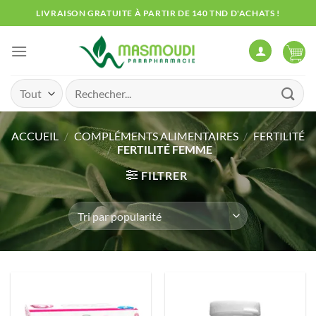
Passer
LIVRAISON GRATUITE À PARTIR DE 140 TND D'ACHATS !
au
contenu
Recherche
pour :
ACCUEIL
/
COMPLÉMENTS ALIMENTAIRES
/
FERTILITÉ
/
FERTILITÉ FEMME
FILTRER