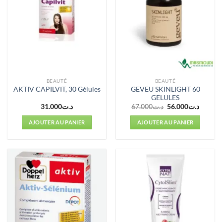
BEAUTÉ
BEAUTÉ
GEVEU SKINLIGHT 60
AKTIV CAPILVIT, 30 Gélules
GELULES
Le
Le
31.000
د.ت
67.000
د.ت
56.000
د.ت
prix
prix
initial
actuel
AJOUTER AU PANIER
AJOUTER AU PANIER
était :
est :
د.ت67.000.