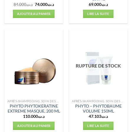
Le
Le
84.000
د.ت
74.000
د.ت
69.000
د.ت
prix
prix
initial
actuel
AJOUTER AU PANIER
LIRE LA SUITE
était :
est :
د.ت74.000.
د.ت84.000.
RUPTURE DE STOCK
APRÈS-SHAMPOOING, SOIN DES CHEVEUX
APRÈS-SHAMPOOING, SOIN DES CHEVEUX
PHYTO PHYTOKERATINE
PHYTO – PHYTOBAUME
EXTREME MASQUE, 200 ML
VOLUME 150ML
110.000
د.ت
47.103
د.ت
AJOUTER AU PANIER
LIRE LA SUITE