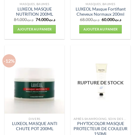
MASQUES, BAUMES
MASQUES, BAUMES
LUXEOL MASQUE
LUXEOL Masque Fortifiant
NUTRITION 200ML
Cheveux Normaux 200ml
Le
Le
Le
Le
84.000
د.ت
74.000
د.ت
68.000
د.ت
60.000
د.ت
prix
prix
prix
prix
initial
actuel
initial
actuel
AJOUTER AU PANIER
AJOUTER AU PANIER
était :
est :
était :
est :
د.ت68.000.
د.ت74.000.
د.ت84.000.
-12%
RUPTURE DE STOCK
DIVERS
APRÈS-SHAMPOOING, SOIN DES CHEVEUX
LUXEOL MASQUE ANTI
PHYTOCOLOR MASQUE
CHUTE POT 200ML
PROTECTEUR DE COULEUR
150ML