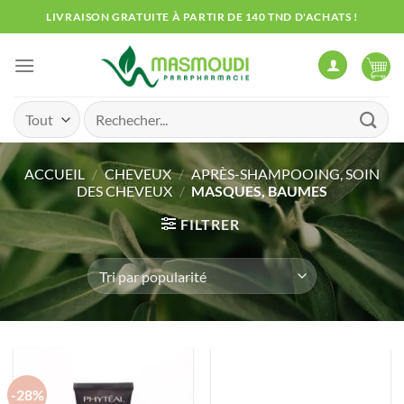
Passer
LIVRAISON GRATUITE À PARTIR DE 140 TND D'ACHATS !
au
contenu
Recherche
pour :
ACCUEIL
/
CHEVEUX
/
APRÈS-SHAMPOOING, SOIN
DES CHEVEUX
/
MASQUES, BAUMES
FILTRER
-28%