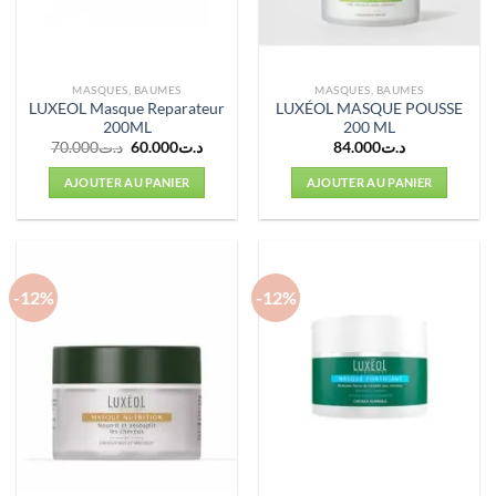
MASQUES, BAUMES
MASQUES, BAUMES
LUXEOL Masque Reparateur
LUXÉOL MASQUE POUSSE
200ML
200 ML
Le
Le
70.000
د.ت
60.000
د.ت
84.000
د.ت
prix
prix
initial
actuel
AJOUTER AU PANIER
AJOUTER AU PANIER
était :
est :
د.ت60.000.
د.ت70.000.
-12%
-12%