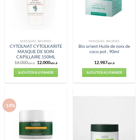
MASQUES, BAUMES
MASQUES, BAUMES
CYTOLNAT CYTOLKARITE
Bio orient Huile de noix de
MASQUE DE SOIN
coco pot , 90ml
CAPILLAIRE 150ML
Le
Le
16.000
د.ت
12.000
د.ت
12.987
د.ت
prix
prix
initial
actuel
AJOUTER AU PANIER
AJOUTER AU PANIER
était :
est :
د.ت12.000.
د.ت16.000.
-14%