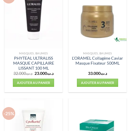
MASQUES, BAUMES
MASQUES, BAUMES
PHYTEAL ULTRALISS
L’ORAMEL Collagène Caviar
MASQUE CAPILLAIRE
Masque Fixateur 500ML
LISSANT 100 ML
Le
Le
32.000
د.ت
23.000
د.ت
33.000
د.ت
prix
prix
initial
actuel
AJOUTER AU PANIER
AJOUTER AU PANIER
était :
est :
د.ت23.000.
د.ت32.000.
-25%