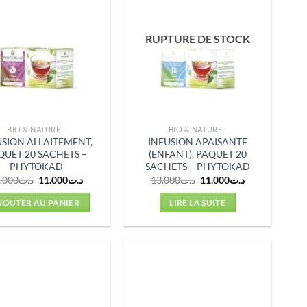
RUPTURE DE STOCK
BIO & NATUREL
BIO & NATUREL
USION ALLAITEMENT,
INFUSION APAISANTE
QUET 20 SACHETS –
(ENFANT), PAQUET 20
PHYTOKAD
SACHETS – PHYTOKAD
Le
Le
Le
Le
.000
د.ت
11.000
د.ت
13.000
د.ت
11.000
د.ت
prix
prix
prix
prix
initial
actuel
initial
actuel
JOUTER AU PANIER
LIRE LA SUITE
était :
est :
était :
est :
د.ت11.000.
د.ت13.000.
د.ت11.000.
د.ت13.000.