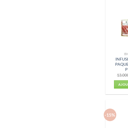
BI
INFUS
PAQUE
13.00
AJOU
-15%