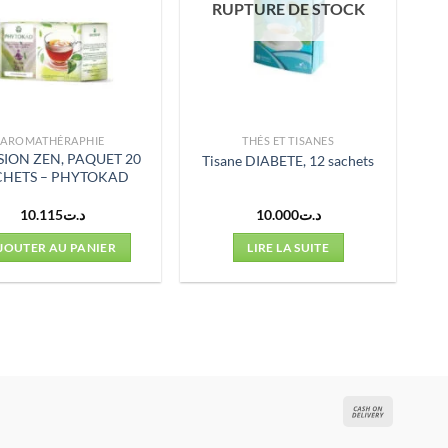
RUPTURE DE STOCK
AROMATHÉRAPHIE
THÉS ET TISANES
SION ZEN, PAQUET 20
Tisane DIABETE, 12 sachets
CHETS – PHYTOKAD
10.115
د.ت
10.000
د.ت
JOUTER AU PANIER
LIRE LA SUITE