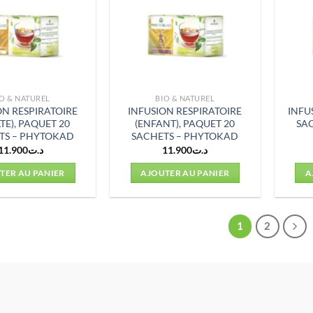
O & NATUREL
BIO & NATUREL
ON RESPIRATOIRE
INFUSION RESPIRATOIRE
INFU
TE), PAQUET 20
(ENFANT), PAQUET 20
SA
TS – PHYTOKAD
SACHETS – PHYTOKAD
11.900
د.ت
11.900
د.ت
TER AU PANIER
AJOUTER AU PANIER
A
1
2