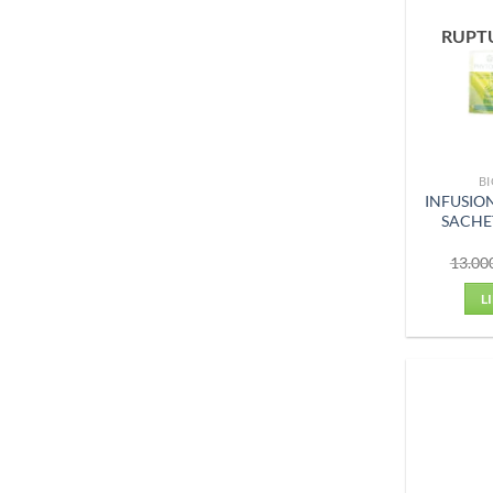
RUPT
BI
INFUSION
SACHE
13.00
L