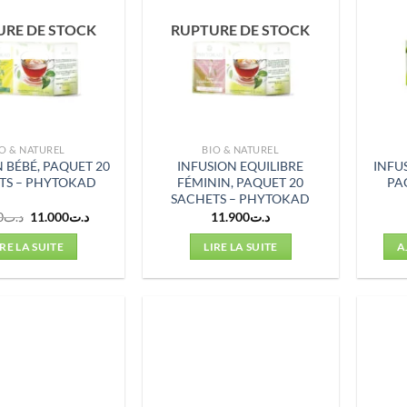
URE DE STOCK
RUPTURE DE STOCK
O & NATUREL
BIO & NATUREL
 BÉBÉ, PAQUET 20
INFUSION EQUILIBRE
INFU
TS – PHYTOKAD
FÉMININ, PAQUET 20
PA
SACHETS – PHYTOKAD
Le
Le
0
د.ت
11.000
د.ت
11.900
د.ت
prix
prix
initial
actuel
IRE LA SUITE
LIRE LA SUITE
A
était :
est :
د.ت11.000.
د.ت13.000.