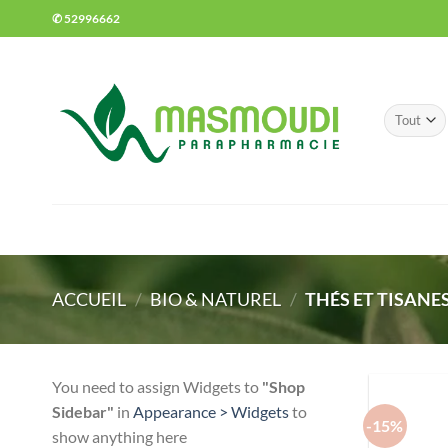
Passer
✆ 52996662
au
contenu
ACCUEIL
/
BIO & NATUREL
/
THÉS ET TISANE
You need to assign Widgets to
"Shop
Sidebar"
in
Appearance > Widgets
to
-15%
show anything here