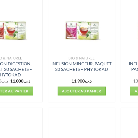
O & NATUREL
BIO & NATUREL
ION DIGESTION,
INFUSION MINCEUR, PAQUET
INF
T 20 SACHETS –
20 SACHETS – PHYTOKAD
PA
PHYTOKAD
Le
Le
0
د.ت
11.000
د.ت
11.900
د.ت
13
prix
prix
initial
actuel
TER AU PANIER
AJOUTER AU PANIER
A
était :
est :
د.ت11.000.
د.ت13.000.