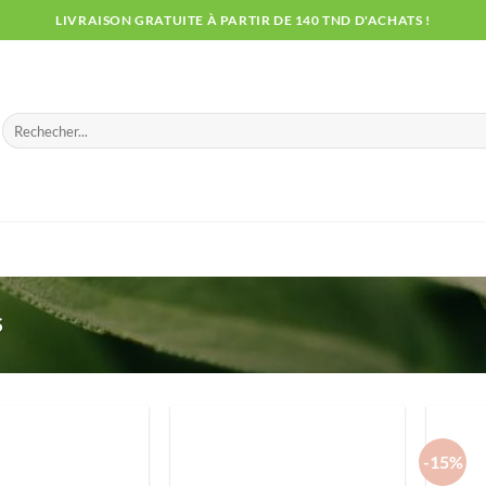
LIVRAISON GRATUITE À PARTIR DE 140 TND D'ACHATS !
Recherche
pour :
S
-15%