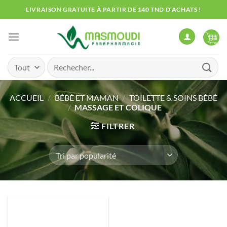
Passer
LIVRAISON GRATUITE À PARTIR DE 140 TND D'ACHATS !
au
contenu
Recherche
pour :
ACCUEIL
/
BÉBÉ ET MAMAN
/
TOILETTE & SOINS BÉBÉ
/
MASSAGE ET COLIQUE
FILTRER