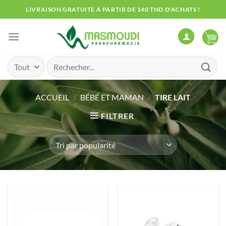
Passer
LIVRAISON GRATUITE À PARTIR DE 140 TND D'ACHATS !
au
contenu
Recherche
pour :
ACCUEIL
/
BÉBÉ ET MAMAN
/
TIRE LAIT
FILTRER