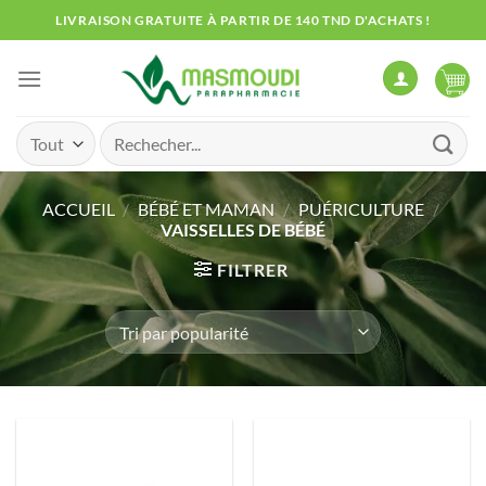
Passer
LIVRAISON GRATUITE À PARTIR DE 140 TND D'ACHATS !
au
contenu
Recherche
pour :
ACCUEIL
/
BÉBÉ ET MAMAN
/
PUÉRICULTURE
/
VAISSELLES DE BÉBÉ
FILTRER