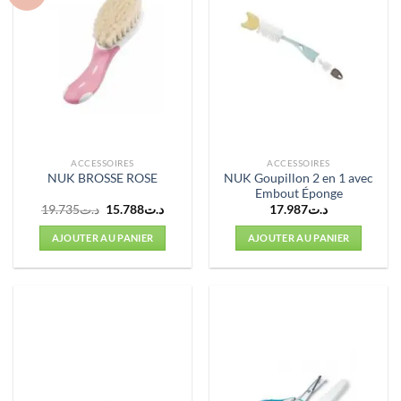
ACCESSOIRES
ACCESSOIRES
NUK Goupillon 2 en 1 avec
NUK BROSSE ROSE
Embout Éponge
Le
Le
19.735
د.ت
15.788
د.ت
17.987
د.ت
prix
prix
initial
actuel
AJOUTER AU PANIER
AJOUTER AU PANIER
était :
est :
د.ت15.788.
د.ت19.735.